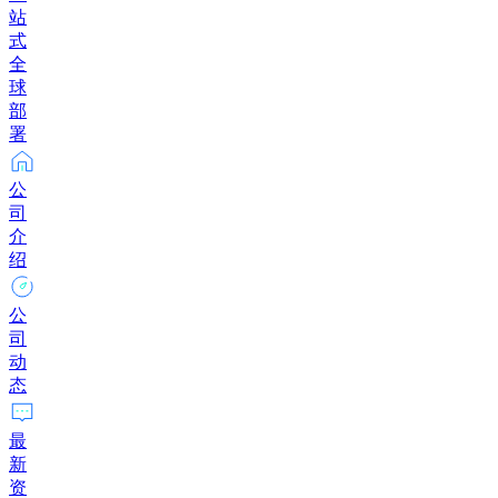
站
式
全
球
部
署
公
司
介
绍
公
司
动
态
最
新
资