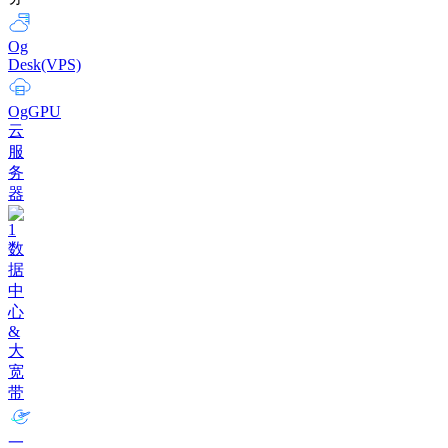
Og
Desk(VPS)
OgGPU
云
服
务
器
数
据
中
心
&
大
宽
带
一