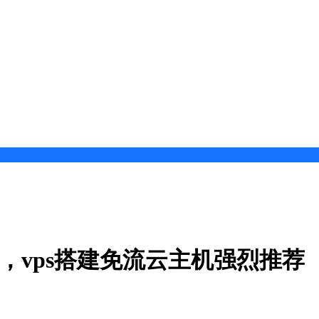
集，vps搭建免流云主机强烈推荐