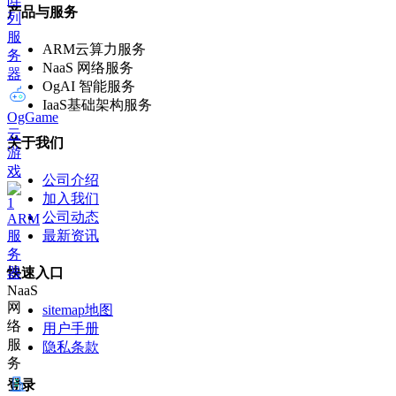
产品与服务
列
服
ARM云算力服务
务
NaaS 网络服务
器
OgAI 智能服务
IaaS基础架构服务
OgGame
云
关于我们
游
戏
公司介绍
加入我们
公司动态
ARM
最新资讯
服
务
器
快速入口
NaaS
网
sitemap地图
络
用户手册
服
隐私条款
务
登录