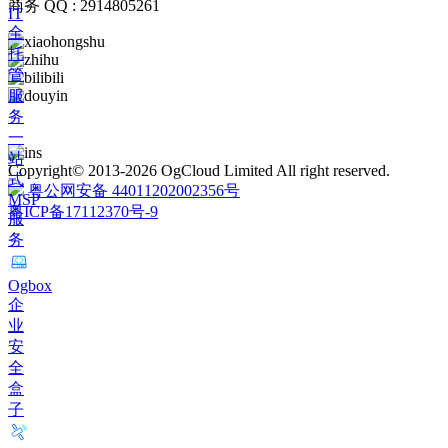
商务 QQ : 2914805261
IT
全
托
管
服
务
一
站
Copyright© 2013-2026 OgCloud Limited All right reserved.
式
粤公网安备 44011202002356号
MSP
粤ICP备17112370号-9
服
务
Ogbox
企
业
安
全
盒
子