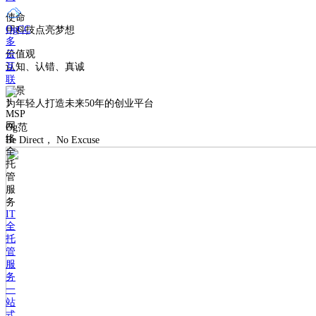
使命
OgCC
用科技点亮梦想
多
价值观
云
认知、认错、真诚
互
联
愿景
为年轻人打造未来50年的创业平台
MSP
网
Og范
络
Be Direct， No Excuse
全
托
管
服
务
IT
全
托
管
服
务
一
站
式