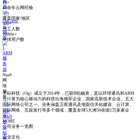
务
10+
器
10余年云网经验
50+
覆盖国家/地区
OgGame
300+
云
员工人数
游
1000w+
戏
全球用户数
ARM
服
务
器
NaaS
网
络
服
天耘科技（Og）成立于2014年，已获B轮融资，是以环球通讯和ARM
务
云计算为核心驱动力的科技出海领军企业，国家高新技术企业、五大
国际网络公司之一。业务涵盖卫星通讯及地面信关站建设、云计算、
国际网络、互娱发行等多个领域，覆盖全球5大洲50余国1万多家企
SD-
业。
WAN
MORE
企
公司业务一览图
业
组
企业文化
网