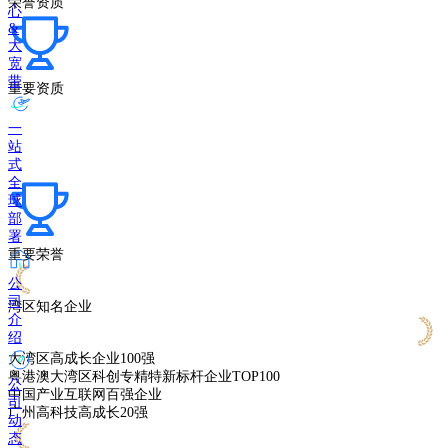
荣誉资质
心
&
大
宽
带
重要资质
一
站
式
全
球
部
署
重要荣誉
公
司
湾区知名企业
介
绍
大湾区高成长企业100强
粤港澳大湾区科创专精特新标杆企业TOP100
公
中国产业互联网百强企业
司
广州高科技高成长20强
动
态