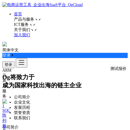
首页
产品与服务
ICT服务
关于我们
加入我们
简体中文
登录
登录
测试报价
ARM
云
Og将致力于
算
成为国家科技出海的链主企业
力
服
务
公司简介
企业文化
发展历程
SOC
荣誉资质
阵
联系我们
列
服
公司简介