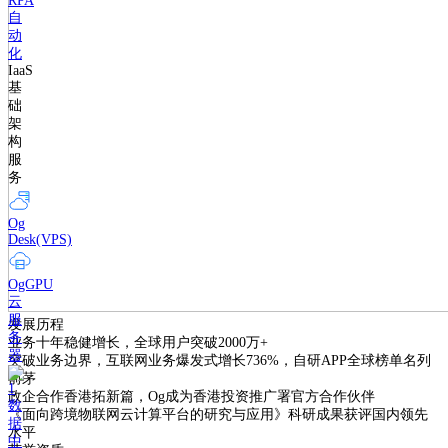
RPA
自
动
化
IaaS
基
础
架
构
服
务
Og
Desk(VPS)
OgGPU
云
服
发展历程
务
业务十年稳健增长，全球用户突破2000万+
器
突破业务边界，互联网业务爆发式增长736%，自研APP全球榜单名列
前茅
政企合作香港拓新篇，Og成为香港投资推广署官方合作伙伴
数
《面向跨境物联网云计算平台的研究与应用》科研成果获评国内领先
据
水平
中