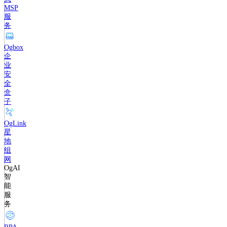
MSP
服
务
Ogbox
企
业
安
全
盒
子
OgLink
星
地
组
网
OgAI
智
能
服
务