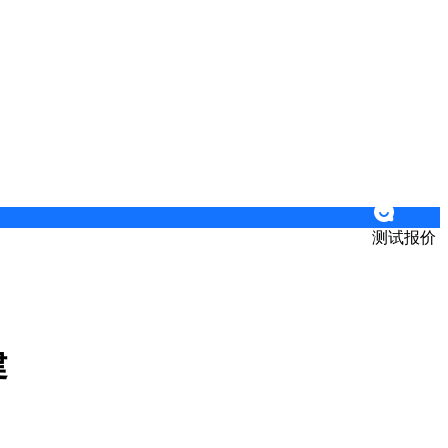
测试报价
建