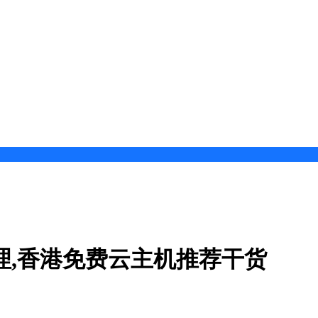
理,香港免费云主机推荐干货