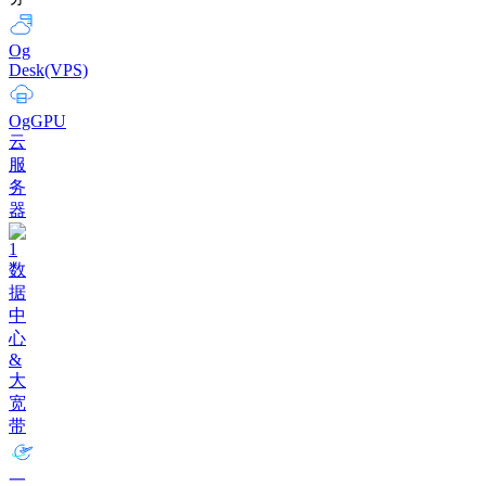
Og
Desk(VPS)
OgGPU
云
服
务
器
数
据
中
心
&
大
宽
带
一