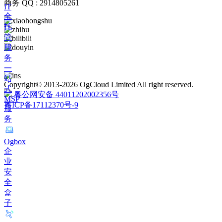
商务 QQ : 2914805261
IT
全
托
管
服
务
一
站
Copyright© 2013-2026 OgCloud Limited All right reserved.
式
粤公网安备 44011202002356号
MSP
粤ICP备17112370号-9
服
务
Ogbox
企
业
安
全
盒
子