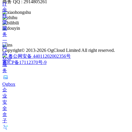
商务 QQ : 2914805261
IT
全
托
管
服
务
一
站
Copyright© 2013-2026 OgCloud Limited All right reserved.
式
粤公网安备 44011202002356号
MSP
粤ICP备17112370号-9
服
务
Ogbox
企
业
安
全
盒
子