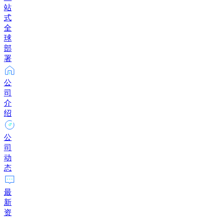
站
式
全
球
部
署
公
司
介
绍
公
司
动
态
最
新
资