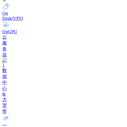
Og
Desk(VPS)
OgGPU
云
服
务
器
数
据
中
心
&
大
宽
带
一