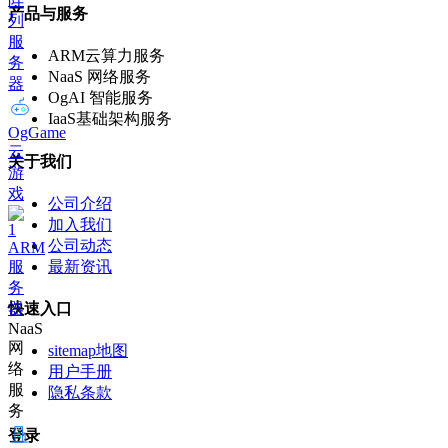
产品与服务
列
服
ARM云算力服务
务
NaaS 网络服务
器
OgAI 智能服务
IaaS基础架构服务
OgGame
云
关于我们
游
戏
公司介绍
加入我们
公司动态
ARM
最新资讯
服
务
器
快速入口
NaaS
网
sitemap地图
络
用户手册
服
隐私条款
务
登录