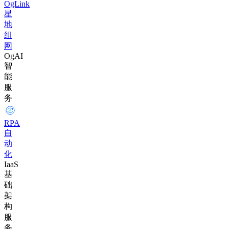
OgLink
星
地
组
网
OgAI
智
能
服
务
RPA
自
动
化
IaaS
基
础
架
构
服
务