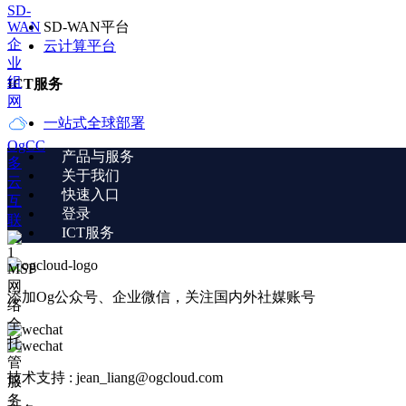
SD-
WAN
SD-WAN平台
企
云计算平台
业
组
ICT服务
网
一站式全球部署
OgCC
产品与服务
多
关于我们
云
快速入口
互
登录
联
ICT服务
MSP
网
添加Og公众号、企业微信，关注国内外社媒账号
络
全
托
管
技术支持 : jean_liang@ogcloud.com
服
务