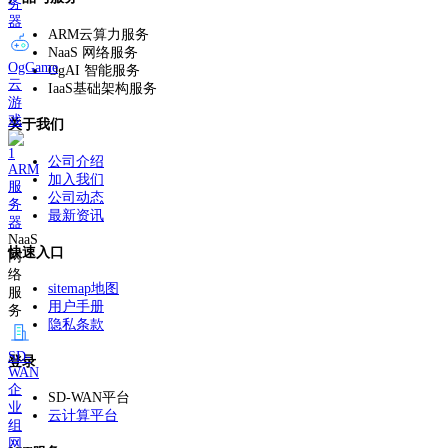
务
器
ARM云算力服务
NaaS 网络服务
OgGame
OgAI 智能服务
云
IaaS基础架构服务
游
戏
关于我们
公司介绍
ARM
加入我们
服
公司动态
务
最新资讯
器
NaaS
快速入口
网
络
sitemap地图
服
用户手册
务
隐私条款
SD-
登录
WAN
企
SD-WAN平台
业
云计算平台
组
网