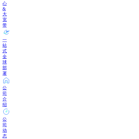
心
&
大
宽
带
一
站
式
全
球
部
署
公
司
介
绍
公
司
动
态