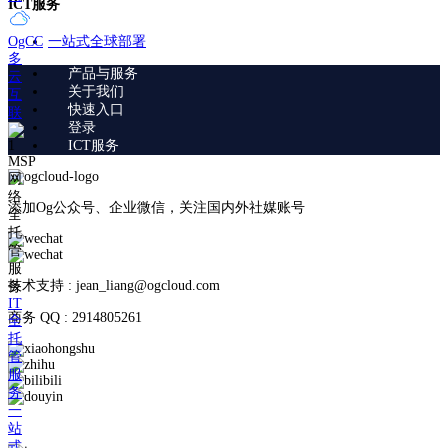
ICT服务
一站式全球部署
OgCC
多
产品与服务
云
关于我们
互
快速入口
联
登录
ICT服务
MSP
网
络
添加Og公众号、企业微信，关注国内外社媒账号
全
托
管
服
技术支持 : jean_liang@ogcloud.com
务
IT
商务 QQ : 2914805261
全
托
管
服
务
一
站
式