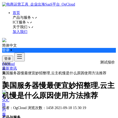
首页
产品与服务
ICT服务
关于我们
加入我们
简体中文
登录
登录
测试报价
ARM
Ogcloud
云
最新资讯
算
美国服务器慢最便宜妙招整理,云主机慢是什么原因使用方法推荐
力
服
美国服务器慢最便宜妙招整理,云主
务
机慢是什么原因使用方法推荐
SOC
阵
作者：OgCloud
浏览次数：1458
2021-09-18 15:30:19
列
服
产品与服务