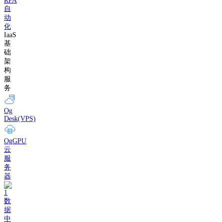
RPA
自
动
化
IaaS
基
础
架
构
服
务
Og
Desk(VPS)
OgGPU
云
服
务
器
数
据
中