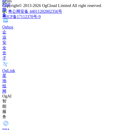
MSP
Copyright© 2013-2026 OgCloud Limited All right reserved.
服
粤公网安备 44011202002356号
务
粤ICP备17112370号-9
Ogbox
企
业
安
全
盒
子
OgLink
星
地
组
网
OgAI
智
能
服
务