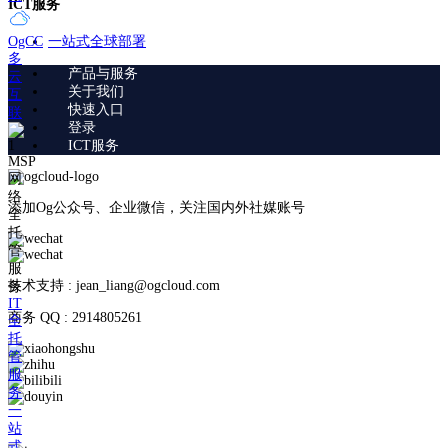
ICT服务
一站式全球部署
OgCC
多
产品与服务
云
关于我们
互
快速入口
联
登录
ICT服务
MSP
网
络
添加Og公众号、企业微信，关注国内外社媒账号
全
托
管
服
技术支持 : jean_liang@ogcloud.com
务
IT
商务 QQ : 2914805261
全
托
管
服
务
一
站
式