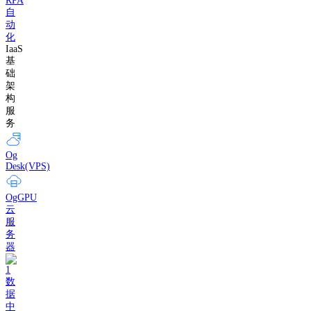
RPA
自
动
化
IaaS
基
础
架
构
服
务
Og
Desk(VPS)
OgGPU
云
服
务
器
数
据
中