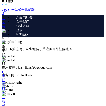
ICT服务
一站式全球部署
OgCC
多
产品与服务
云
关于我们
互
快速入口
联
登录
ICT服务
MSP
网
络
添加Og公众号、企业微信，关注国内外社媒账号
全
托
管
服
技术支持 : jean_liang@ogcloud.com
务
IT
商务 QQ : 2914805261
全
托
管
服
务
一
站
式