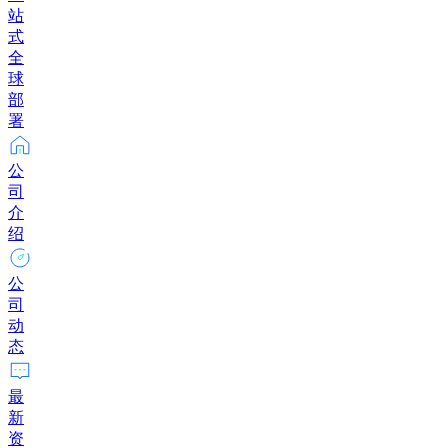
站
式
全
球
部
署
公
司
介
绍
公
司
动
态
最
新
资