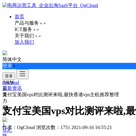
首页
产品与服务
ICT服务
关于我们
加入我们
简体中文
登录
登录
ARM
Ogcloud
云
最新资讯
算
支付宝美国vps对比测评来啦,最快香港vps主机推荐整理
力
服
支付宝美国vps对比测评来啦,
务
作者：OgCloud
浏览次数：1751
2021-09-16 16:55:21
SOC
阵