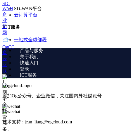
SD-
WAN
SD-WAN平台
企
云计算平台
业
组
ICT服务
网
一站式全球部署
OgCC
产品与服务
多
关于我们
云
快速入口
互
登录
联
ICT服务
MSP
网
添加Og公众号、企业微信，关注国内外社媒账号
络
全
托
管
技术支持 : jean_liang@ogcloud.com
服
务