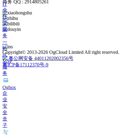
商务 QQ : 2914805261
IT
全
托
管
服
务
一
站
Copyright© 2013-2026 OgCloud Limited All right reserved.
式
粤公网安备 44011202002356号
MSP
粤ICP备17112370号-9
服
务
Ogbox
企
业
安
全
盒
子