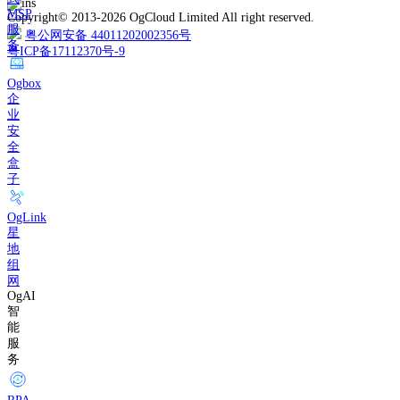
MSP
Copyright© 2013-2026 OgCloud Limited All right reserved.
服
粤公网安备 44011202002356号
务
粤ICP备17112370号-9
Ogbox
企
业
安
全
盒
子
OgLink
星
地
组
网
OgAI
智
能
服
务