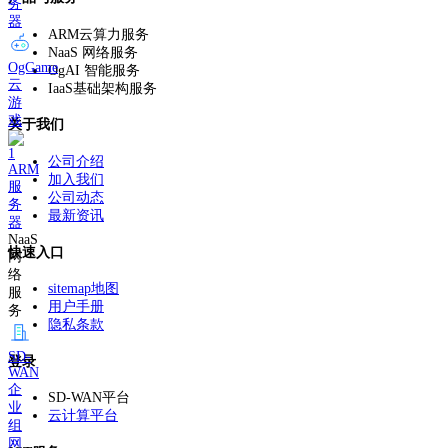
务
器
ARM云算力服务
NaaS 网络服务
OgGame
OgAI 智能服务
云
IaaS基础架构服务
游
戏
关于我们
公司介绍
ARM
加入我们
服
公司动态
务
最新资讯
器
NaaS
快速入口
网
络
sitemap地图
服
用户手册
务
隐私条款
SD-
登录
WAN
企
SD-WAN平台
业
云计算平台
组
网