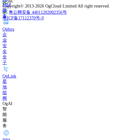
MSP
Copyright© 2013-2026 OgCloud Limited All right reserved.
服
粤公网安备 44011202002356号
务
粤ICP备17112370号-9
Ogbox
企
业
安
全
盒
子
OgLink
星
地
组
网
OgAI
智
能
服
务