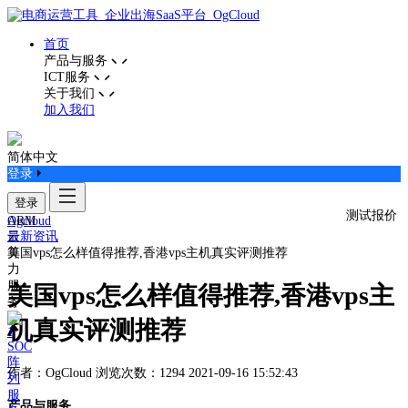
首页
产品与服务
ICT服务
关于我们
加入我们
简体中文
登录
登录
测试报价
ARM
Ogcloud
云
最新资讯
算
美国vps怎么样值得推荐,香港vps主机真实评测推荐
力
服
美国vps怎么样值得推荐,香港vps主
务
机真实评测推荐
SOC
阵
作者：OgCloud
浏览次数：1294
2021-09-16 15:52:43
列
服
产品与服务