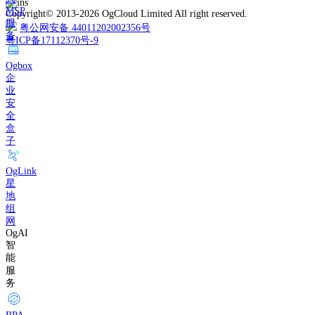
MSP
Copyright© 2013-2026 OgCloud Limited All right reserved.
服
粤公网安备 44011202002356号
务
粤ICP备17112370号-9
Ogbox
企
业
安
全
盒
子
OgLink
星
地
组
网
OgAI
智
能
服
务