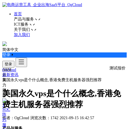
首页
产品与服务
ICT服务
关于我们
加入我们
简体中文
登录
登录
测试报价
ARM
Ogcloud
云
最新资讯
算
美国永久vps是个什么概念,香港免费主机服务器强烈推荐
力
服
美国永久vps是个什么概念,香港免
务
费主机服务器强烈推荐
SOC
阵
作者：OgCloud
浏览次数：1742
2021-09-15 16:42:57
列
服
产品与服务