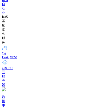
RPA
自
动
化
IaaS
基
础
架
构
服
务
Og
Desk(VPS)
OgGPU
云
服
务
器
数
据
中