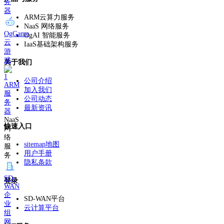
务
器
ARM云算力服务
NaaS 网络服务
OgGame
OgAI 智能服务
云
IaaS基础架构服务
游
戏
关于我们
公司介绍
ARM
加入我们
服
公司动态
务
最新资讯
器
NaaS
快速入口
网
络
sitemap地图
服
用户手册
务
隐私条款
SD-
登录
WAN
企
SD-WAN平台
业
云计算平台
组
网