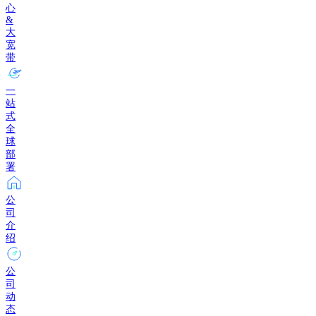
心
&
大
宽
带
一
站
式
全
球
部
署
公
司
介
绍
公
司
动
态