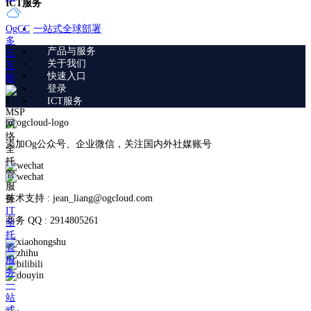
ICT服务
一站式全球部署
OgCC
多
产品与服务
云
关于我们
互
快速入口
联
登录
ICT服务
MSP
网
络
添加Og公众号、企业微信，关注国内外社媒账号
全
托
管
服
技术支持 : jean_liang@ogcloud.com
务
IT
商务 QQ : 2914805261
全
托
管
服
务
一
站
式