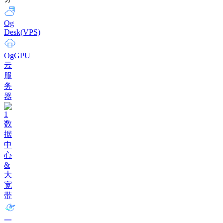
Og
Desk(VPS)
OgGPU
云
服
务
器
数
据
中
心
&
大
宽
带
一