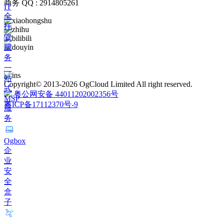
商务 QQ : 2914805261
IT
全
托
管
服
务
一
站
Copyright© 2013-2026 OgCloud Limited All right reserved.
式
粤公网安备 44011202002356号
MSP
粤ICP备17112370号-9
服
务
Ogbox
企
业
安
全
盒
子