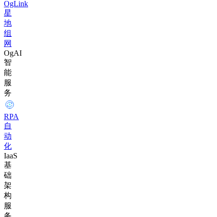
OgLink
星
地
组
网
OgAI
智
能
服
务
RPA
自
动
化
IaaS
基
础
架
构
服
务