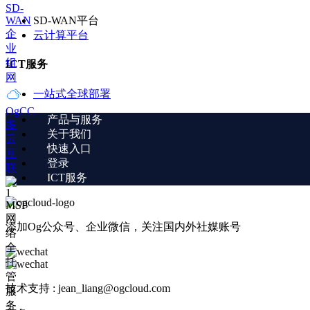
SD-
WAN
SD-WAN平台
企
云计算平台
业
组
ICT服务
网
一站式全球部署
OgCC
产品与服务
多
关于我们
云
快速入口
互
登录
联
ICT服务
MSP
网
添加Og公众号、企业微信，关注国内外社媒账号
络
全
托
管
技术支持 : jean_liang@ogcloud.com
服
务