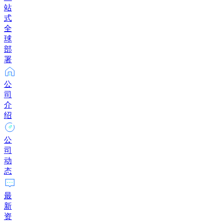
站
式
全
球
部
署
公
司
介
绍
公
司
动
态
最
新
资