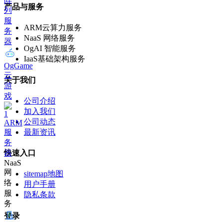
产品与服务
列
服
ARM云算力服务
务
NaaS 网络服务
器
OgAI 智能服务
IaaS基础架构服务
OgGame
云
关于我们
游
戏
公司介绍
加入我们
公司动态
ARM
最新资讯
服
务
器
快速入口
NaaS
网
sitemap地图
络
用户手册
服
隐私条款
务
登录