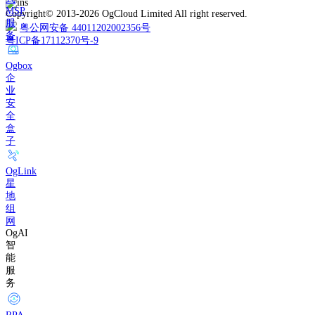
MSP
Copyright© 2013-2026 OgCloud Limited All right reserved.
服
粤公网安备 44011202002356号
务
粤ICP备17112370号-9
Ogbox
企
业
安
全
盒
子
OgLink
星
地
组
网
OgAI
智
能
服
务