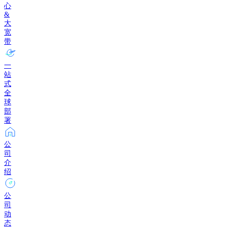
心
&
大
宽
带
一
站
式
全
球
部
署
公
司
介
绍
公
司
动
态