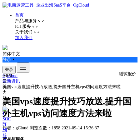
首页
产品与服务
ICT服务
关于我们
加入我们
简体中文
登录
登录
测试报价
ARM
Ogcloud
云
最新资讯
算
美国vps速度提升技巧放送,提升国外主机vps访问速度方法来啦
力
服
美国vps速度提升技巧放送,提升国
务
外主机vps访问速度方法来啦
SOC
阵
作者：gCloud
浏览次数：1858
2021-09-14 15:36:37
列
服
产品与服务