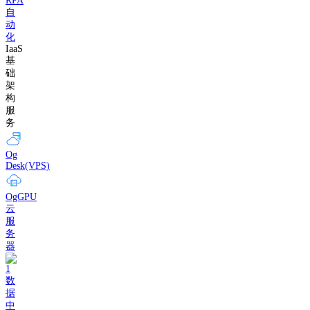
RPA
自
动
化
IaaS
基
础
架
构
服
务
Og
Desk(VPS)
OgGPU
云
服
务
器
数
据
中