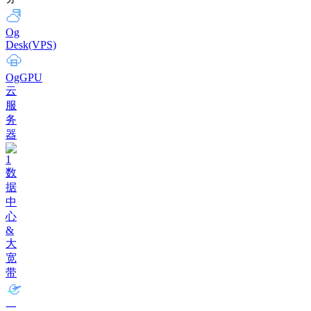
Og
Desk(VPS)
OgGPU
云
服
务
器
数
据
中
心
&
大
宽
带
一