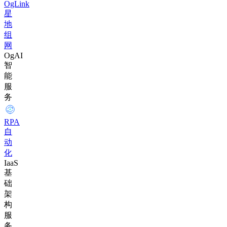
OgLink
星
地
组
网
OgAI
智
能
服
务
RPA
自
动
化
IaaS
基
础
架
构
服
务