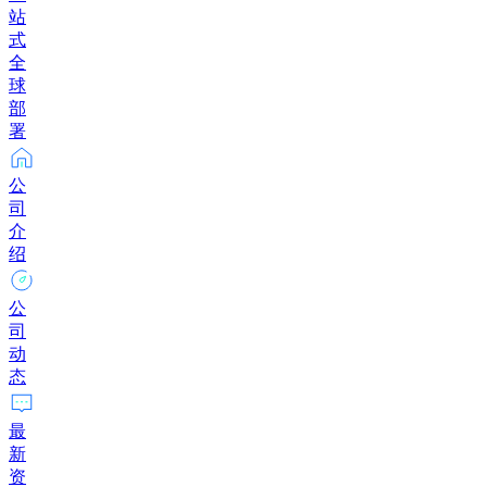
站
式
全
球
部
署
公
司
介
绍
公
司
动
态
最
新
资