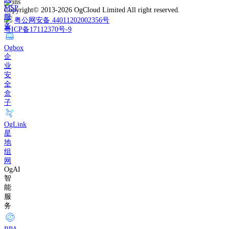
MSP
Copyright© 2013-2026 OgCloud Limited All right reserved.
服
粤公网安备 44011202002356号
务
粤ICP备17112370号-9
Ogbox
企
业
安
全
盒
子
OgLink
星
地
组
网
OgAI
智
能
服
务