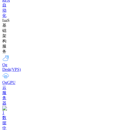
RPA
自
动
化
IaaS
基
础
架
构
服
务
Og
Desk(VPS)
OgGPU
云
服
务
器
数
据
中