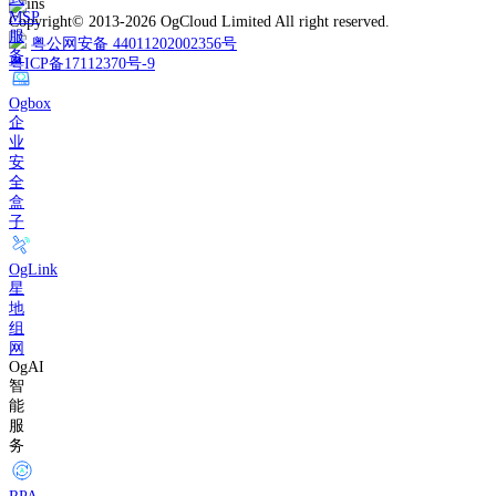
MSP
Copyright© 2013-2026 OgCloud Limited All right reserved.
服
粤公网安备 44011202002356号
务
粤ICP备17112370号-9
Ogbox
企
业
安
全
盒
子
OgLink
星
地
组
网
OgAI
智
能
服
务