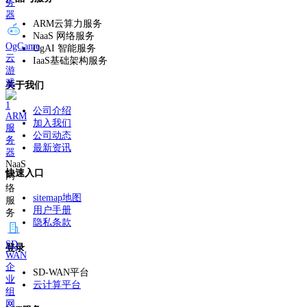
务
器
ARM云算力服务
NaaS 网络服务
OgGame
OgAI 智能服务
云
IaaS基础架构服务
游
戏
关于我们
公司介绍
ARM
加入我们
服
公司动态
务
最新资讯
器
NaaS
快速入口
网
络
sitemap地图
服
用户手册
务
隐私条款
SD-
登录
WAN
企
SD-WAN平台
业
云计算平台
组
网