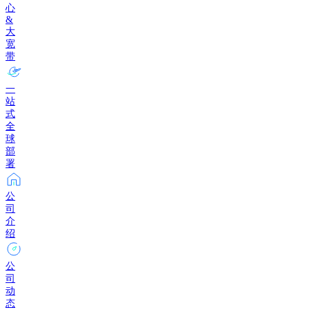
心
&
大
宽
带
一
站
式
全
球
部
署
公
司
介
绍
公
司
动
态