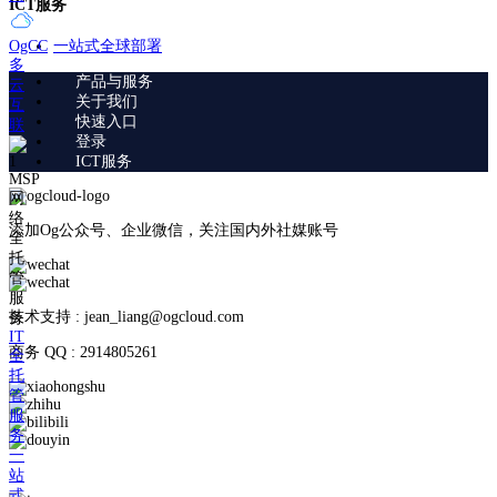
ICT服务
一站式全球部署
OgCC
多
产品与服务
云
关于我们
互
快速入口
联
登录
ICT服务
MSP
网
络
添加Og公众号、企业微信，关注国内外社媒账号
全
托
管
服
技术支持 : jean_liang@ogcloud.com
务
IT
商务 QQ : 2914805261
全
托
管
服
务
一
站
式