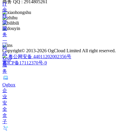
商务 QQ : 2914805261
IT
全
托
管
服
务
一
站
Copyright© 2013-2026 OgCloud Limited All right reserved.
式
粤公网安备 44011202002356号
MSP
粤ICP备17112370号-9
服
务
Ogbox
企
业
安
全
盒
子