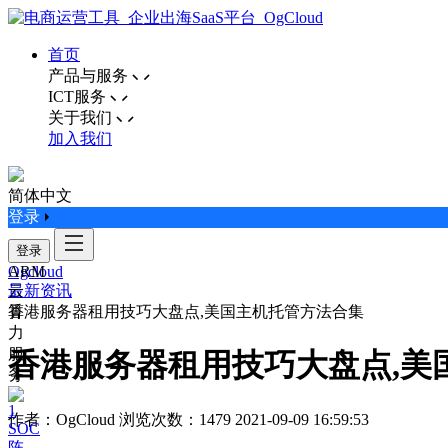
首页
产品与服务
ICT服务
关于我们
加入我们
简体中文
登录
登录
ARM
Ogcloud
云
最新资讯
算
香港服务器租用技巧大盘点,美国主机托管方法合集
力
服
香港服务器租用技巧大盘点,美
务
作者：OgCloud
浏览次数：1479
2021-09-09 16:59:53
SOC
阵