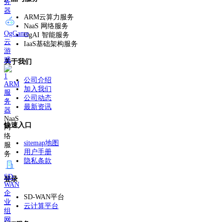
务
器
ARM云算力服务
NaaS 网络服务
OgGame
OgAI 智能服务
云
IaaS基础架构服务
游
戏
关于我们
公司介绍
ARM
加入我们
服
公司动态
务
最新资讯
器
NaaS
快速入口
网
络
sitemap地图
服
用户手册
务
隐私条款
SD-
登录
WAN
企
SD-WAN平台
业
云计算平台
组
网