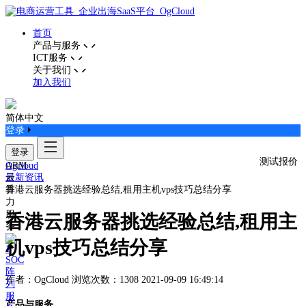
首页
产品与服务
ICT服务
关于我们
加入我们
简体中文
登录
登录
测试报价
ARM
Ogcloud
云
最新资讯
算
香港云服务器挑选经验总结,租用主机vps技巧总结分享
力
服
香港云服务器挑选经验总结,租用主
务
机vps技巧总结分享
SOC
阵
作者：OgCloud
浏览次数：1308
2021-09-09 16:49:14
列
服
产品与服务