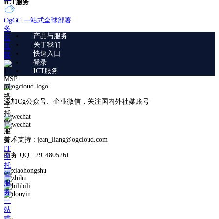
ICT服务
一站式全球部署
OgCC
多
产品与服务
云
关于我们
互
快速入口
联
登录
ICT服务
MSP
网
络
添加Og公众号、企业微信，关注国内外社媒账号
全
托
管
服
技术支持 : jean_liang@ogcloud.com
务
IT
商务 QQ : 2914805261
全
托
管
服
务
一
站
式