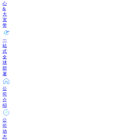
心
&
大
宽
带
一
站
式
全
球
部
署
公
司
介
绍
公
司
动
态