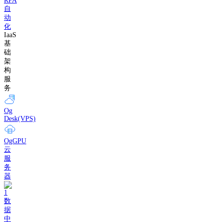
RPA
自
动
化
IaaS
基
础
架
构
服
务
Og
Desk(VPS)
OgGPU
云
服
务
器
数
据
中