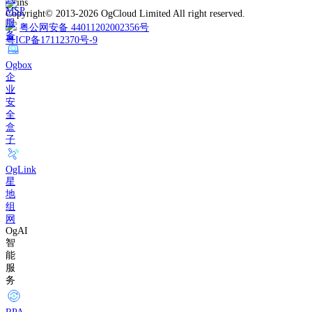
MSP
Copyright© 2013-2026 OgCloud Limited All right reserved.
服
粤公网安备 44011202002356号
务
粤ICP备17112370号-9
Ogbox
企
业
安
全
盒
子
OgLink
星
地
组
网
OgAI
智
能
服
务