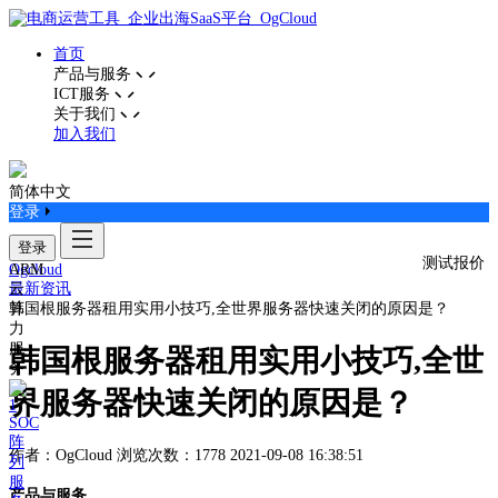
首页
产品与服务
ICT服务
关于我们
加入我们
简体中文
登录
登录
测试报价
ARM
Ogcloud
云
最新资讯
算
韩国根服务器租用实用小技巧,全世界服务器快速关闭的原因是？
力
服
韩国根服务器租用实用小技巧,全世
务
界服务器快速关闭的原因是？
SOC
阵
作者：OgCloud
浏览次数：1778
2021-09-08 16:38:51
列
服
产品与服务