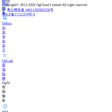
MSP
Copyright© 2013-2026 OgCloud Limited All right reserved.
服
粤公网安备 44011202002356号
务
粤ICP备17112370号-9
Ogbox
企
业
安
全
盒
子
OgLink
星
地
组
网
OgAI
智
能
服
务