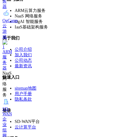
务
器
ARM云算力服务
NaaS 网络服务
OgGame
OgAI 智能服务
云
IaaS基础架构服务
游
戏
关于我们
公司介绍
ARM
加入我们
服
公司动态
务
最新资讯
器
NaaS
快速入口
网
络
sitemap地图
服
用户手册
务
隐私条款
SD-
登录
WAN
企
SD-WAN平台
业
云计算平台
组
网