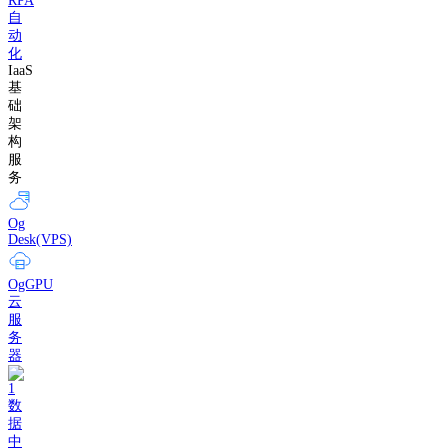
RPA
自
动
化
IaaS
基
础
架
构
服
务
Og
Desk(VPS)
OgGPU
云
服
务
器
数
据
中