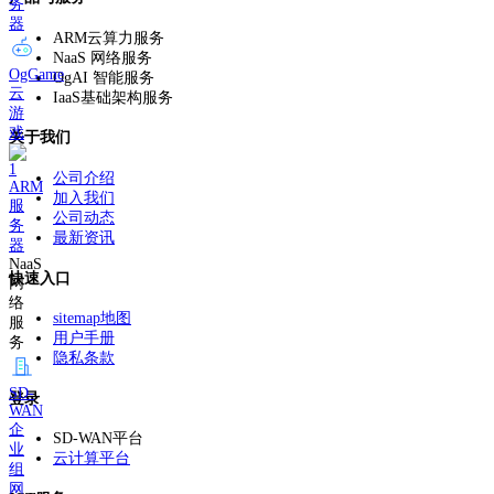
务
器
ARM云算力服务
NaaS 网络服务
OgGame
OgAI 智能服务
云
IaaS基础架构服务
游
戏
关于我们
公司介绍
ARM
加入我们
服
公司动态
务
最新资讯
器
NaaS
快速入口
网
络
sitemap地图
服
用户手册
务
隐私条款
SD-
登录
WAN
企
SD-WAN平台
业
云计算平台
组
网