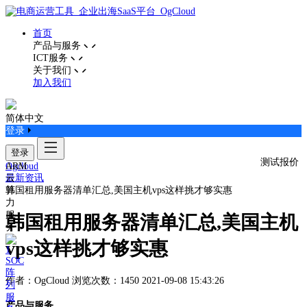
首页
产品与服务
ICT服务
关于我们
加入我们
简体中文
登录
登录
测试报价
ARM
Ogcloud
云
最新资讯
算
韩国租用服务器清单汇总,美国主机vps这样挑才够实惠
力
服
韩国租用服务器清单汇总,美国主机
务
vps这样挑才够实惠
SOC
阵
作者：OgCloud
浏览次数：1450
2021-09-08 15:43:26
列
服
产品与服务