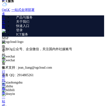
ICT服务
一站式全球部署
OgCC
多
产品与服务
云
关于我们
互
快速入口
联
登录
ICT服务
MSP
网
络
添加Og公众号、企业微信，关注国内外社媒账号
全
托
管
服
技术支持 : jean_liang@ogcloud.com
务
IT
商务 QQ : 2914805261
全
托
管
服
务
一
站
式