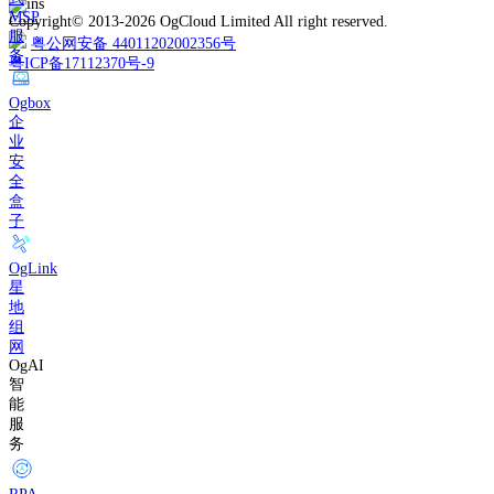
MSP
Copyright© 2013-2026 OgCloud Limited All right reserved.
服
粤公网安备 44011202002356号
务
粤ICP备17112370号-9
Ogbox
企
业
安
全
盒
子
OgLink
星
地
组
网
OgAI
智
能
服
务