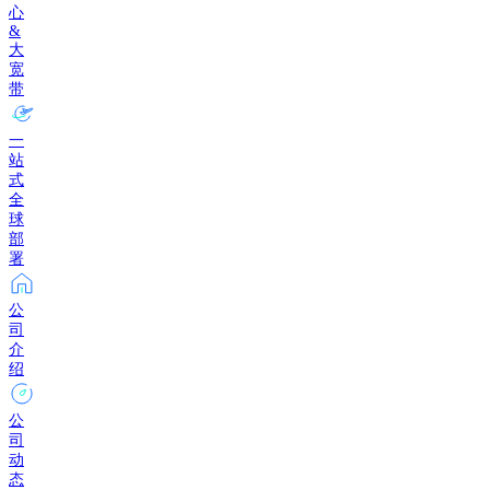
心
&
大
宽
带
一
站
式
全
球
部
署
公
司
介
绍
公
司
动
态