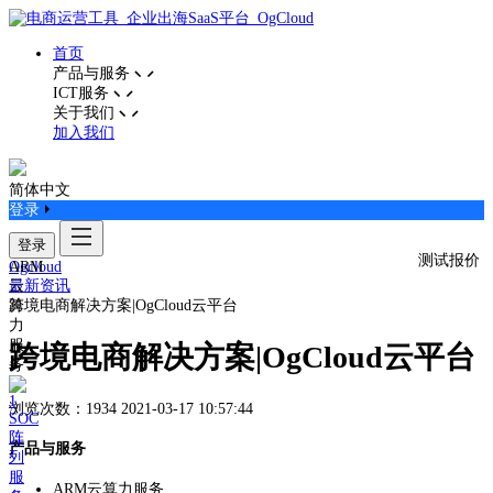
首页
产品与服务
ICT服务
关于我们
加入我们
简体中文
登录
登录
测试报价
ARM
Ogcloud
云
最新资讯
算
跨境电商解决方案|OgCloud云平台
力
服
跨境电商解决方案|OgCloud云平台
务
浏览次数：1934
2021-03-17 10:57:44
SOC
阵
产品与服务
列
服
ARM云算力服务