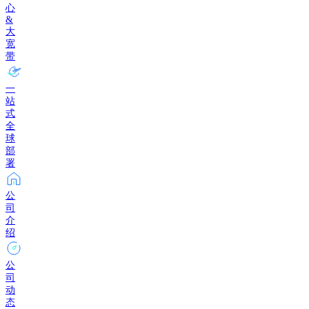
心
&
大
宽
带
一
站
式
全
球
部
署
公
司
介
绍
公
司
动
态