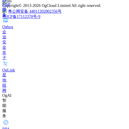
MSP
Copyright© 2013-2026 OgCloud Limited All right reserved.
服
粤公网安备 44011202002356号
务
粤ICP备17112370号-9
Ogbox
企
业
安
全
盒
子
OgLink
星
地
组
网
OgAI
智
能
服
务