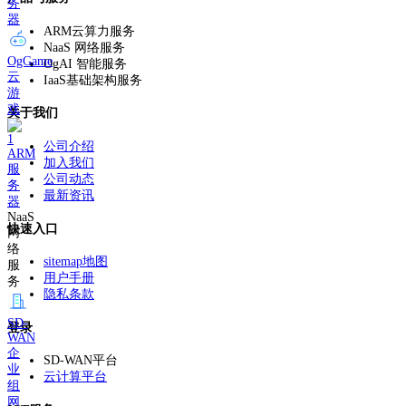
务
器
ARM云算力服务
NaaS 网络服务
OgGame
OgAI 智能服务
云
IaaS基础架构服务
游
戏
关于我们
公司介绍
ARM
加入我们
服
公司动态
务
最新资讯
器
NaaS
快速入口
网
络
sitemap地图
服
用户手册
务
隐私条款
SD-
登录
WAN
企
SD-WAN平台
业
云计算平台
组
网