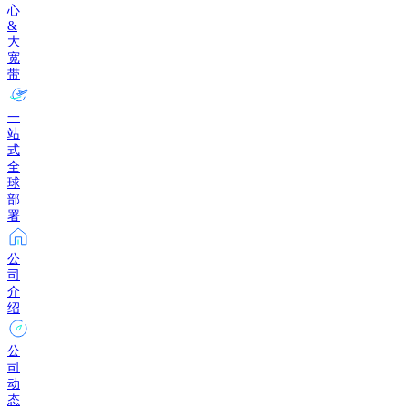
心
&
大
宽
带
一
站
式
全
球
部
署
公
司
介
绍
公
司
动
态