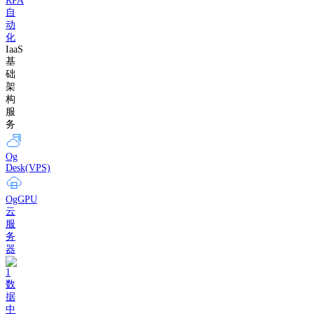
RPA
自
动
化
IaaS
基
础
架
构
服
务
Og
Desk(VPS)
OgGPU
云
服
务
器
数
据
中