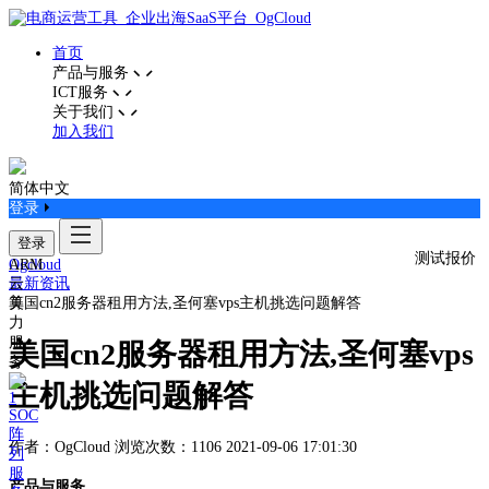
首页
产品与服务
ICT服务
关于我们
加入我们
简体中文
登录
登录
测试报价
ARM
Ogcloud
云
最新资讯
算
美国cn2服务器租用方法,圣何塞vps主机挑选问题解答
力
服
美国cn2服务器租用方法,圣何塞vps
务
主机挑选问题解答
SOC
阵
作者：OgCloud
浏览次数：1106
2021-09-06 17:01:30
列
服
产品与服务