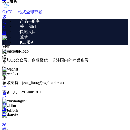
ICT服务
一站式全球部署
OgCC
多
产品与服务
云
关于我们
互
快速入口
联
登录
ICT服务
MSP
网
络
添加Og公众号、企业微信，关注国内外社媒账号
全
托
管
服
技术支持 : jean_liang@ogcloud.com
务
IT
商务 QQ : 2914805261
全
托
管
服
务
一
站
式