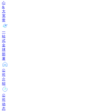
心
&
大
宽
带
一
站
式
全
球
部
署
公
司
介
绍
公
司
动
态