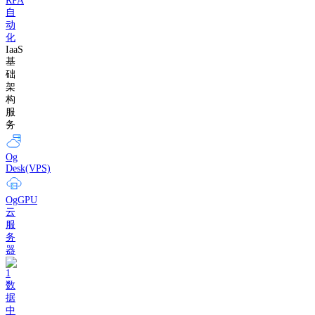
RPA
自
动
化
IaaS
基
础
架
构
服
务
Og
Desk(VPS)
OgGPU
云
服
务
器
数
据
中