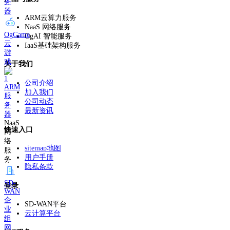
务
器
ARM云算力服务
NaaS 网络服务
OgGame
OgAI 智能服务
云
IaaS基础架构服务
游
戏
关于我们
公司介绍
ARM
加入我们
服
公司动态
务
最新资讯
器
NaaS
快速入口
网
络
sitemap地图
服
用户手册
务
隐私条款
SD-
登录
WAN
企
SD-WAN平台
业
云计算平台
组
网