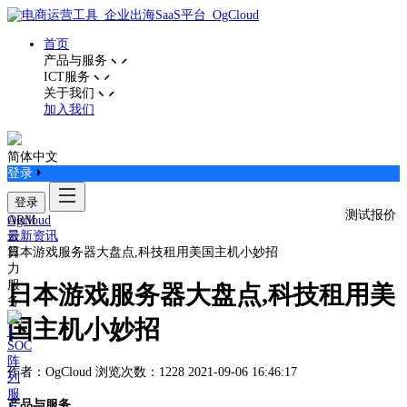
首页
产品与服务
ICT服务
关于我们
加入我们
简体中文
登录
登录
测试报价
ARM
Ogcloud
云
最新资讯
算
日本游戏服务器大盘点,科技租用美国主机小妙招
力
服
日本游戏服务器大盘点,科技租用美
务
国主机小妙招
SOC
阵
作者：OgCloud
浏览次数：1228
2021-09-06 16:46:17
列
服
产品与服务