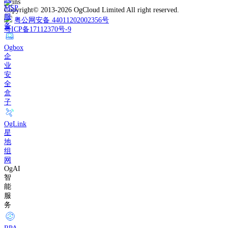
MSP
Copyright© 2013-2026 OgCloud Limited All right reserved.
服
粤公网安备 44011202002356号
务
粤ICP备17112370号-9
Ogbox
企
业
安
全
盒
子
OgLink
星
地
组
网
OgAI
智
能
服
务