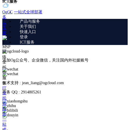
ICT服务
一站式全球部署
OgCC
多
产品与服务
云
关于我们
互
快速入口
联
登录
ICT服务
MSP
网
络
添加Og公众号、企业微信，关注国内外社媒账号
全
托
管
服
技术支持 : jean_liang@ogcloud.com
务
IT
商务 QQ : 2914805261
全
托
管
服
务
一
站
式