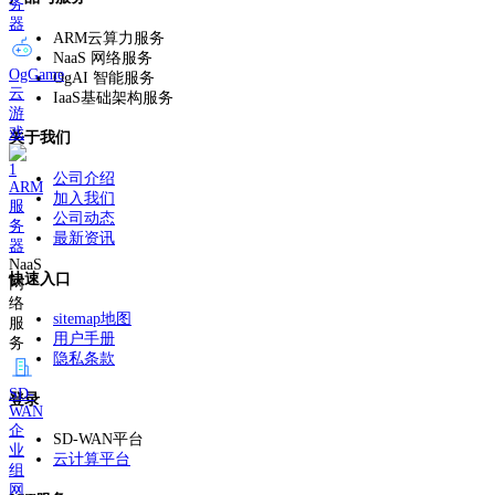
务
器
ARM云算力服务
NaaS 网络服务
OgGame
OgAI 智能服务
云
IaaS基础架构服务
游
戏
关于我们
公司介绍
ARM
加入我们
服
公司动态
务
最新资讯
器
NaaS
快速入口
网
络
sitemap地图
服
用户手册
务
隐私条款
SD-
登录
WAN
企
SD-WAN平台
业
云计算平台
组
网