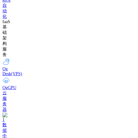
RPA
自
动
化
IaaS
基
础
架
构
服
务
Og
Desk(VPS)
OgGPU
云
服
务
器
数
据
中