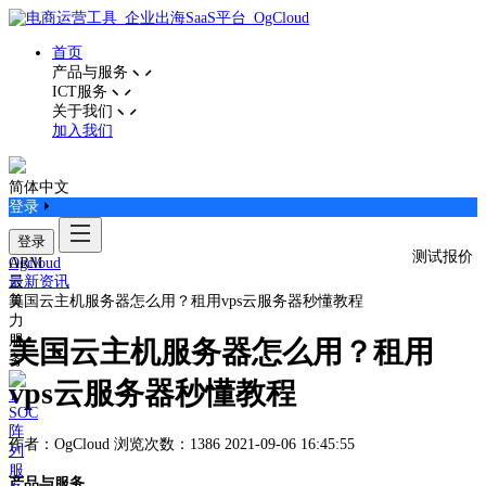
首页
产品与服务
ICT服务
关于我们
加入我们
简体中文
登录
登录
测试报价
ARM
Ogcloud
云
最新资讯
算
美国云主机服务器怎么用？租用vps云服务器秒懂教程
力
服
美国云主机服务器怎么用？租用
务
vps云服务器秒懂教程
SOC
阵
作者：OgCloud
浏览次数：1386
2021-09-06 16:45:55
列
服
产品与服务