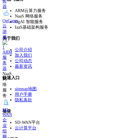
务
器
ARM云算力服务
NaaS 网络服务
OgGame
OgAI 智能服务
云
IaaS基础架构服务
游
戏
关于我们
公司介绍
ARM
加入我们
服
公司动态
务
最新资讯
器
NaaS
快速入口
网
络
sitemap地图
服
用户手册
务
隐私条款
SD-
登录
WAN
企
SD-WAN平台
业
云计算平台
组
网