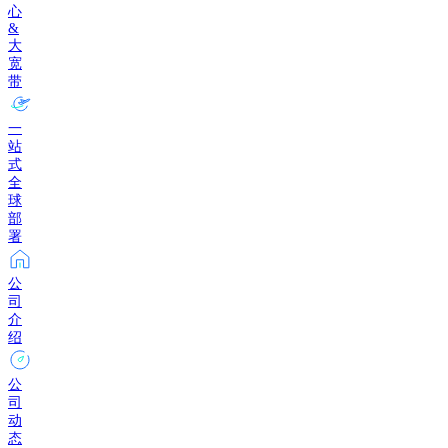
心
&
大
宽
带
一
站
式
全
球
部
署
公
司
介
绍
公
司
动
态