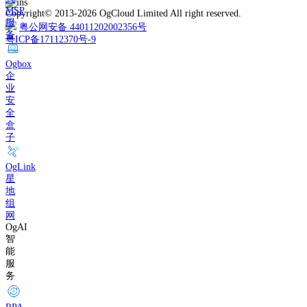
MSP
Copyright© 2013-2026 OgCloud Limited All right reserved.
服
粤公网安备 44011202002356号
务
粤ICP备17112370号-9
Ogbox
企
业
安
全
盒
子
OgLink
星
地
组
网
OgAI
智
能
服
务