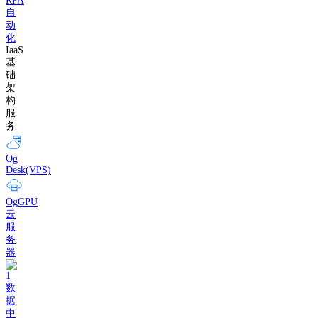
RPA
自
动
化
IaaS
基
础
架
构
服
务
Og
Desk(VPS)
OgGPU
云
服
务
器
数
据
中