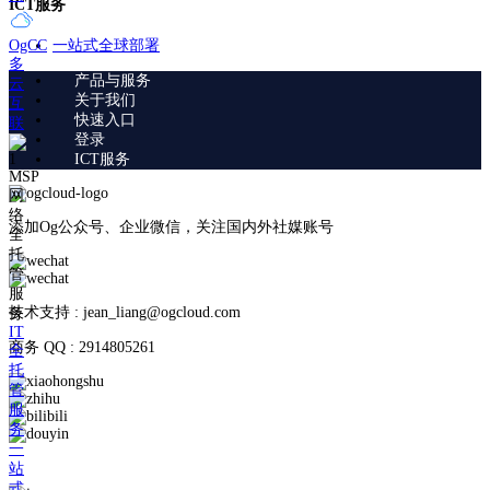
ICT服务
一站式全球部署
OgCC
多
产品与服务
云
关于我们
互
快速入口
联
登录
ICT服务
MSP
网
络
添加Og公众号、企业微信，关注国内外社媒账号
全
托
管
服
技术支持 : jean_liang@ogcloud.com
务
IT
商务 QQ : 2914805261
全
托
管
服
务
一
站
式