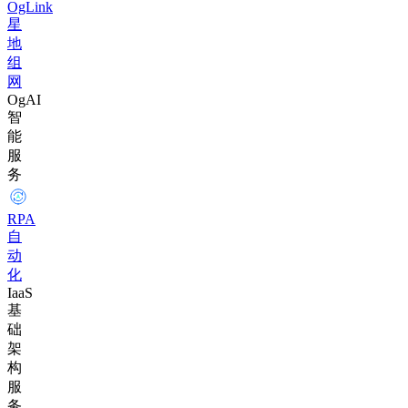
OgLink
星
地
组
网
OgAI
智
能
服
务
RPA
自
动
化
IaaS
基
础
架
构
服
务