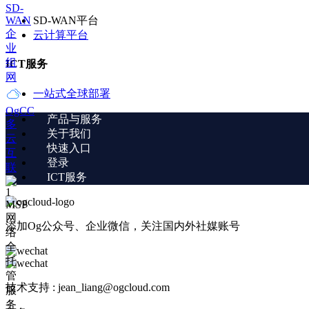
SD-
WAN
SD-WAN平台
企
云计算平台
业
组
ICT服务
网
一站式全球部署
OgCC
产品与服务
多
关于我们
云
快速入口
互
登录
联
ICT服务
MSP
网
添加Og公众号、企业微信，关注国内外社媒账号
络
全
托
管
技术支持 : jean_liang@ogcloud.com
服
务