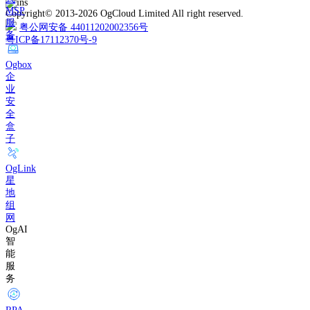
MSP
Copyright© 2013-2026 OgCloud Limited All right reserved.
服
粤公网安备 44011202002356号
务
粤ICP备17112370号-9
Ogbox
企
业
安
全
盒
子
OgLink
星
地
组
网
OgAI
智
能
服
务