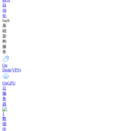
RPA
自
动
化
IaaS
基
础
架
构
服
务
Og
Desk(VPS)
OgGPU
云
服
务
器
数
据
中