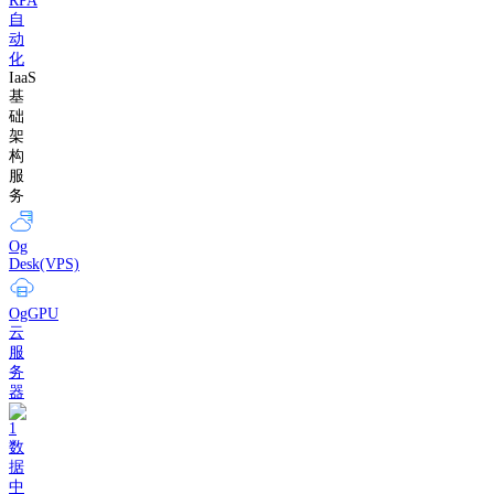
RPA
自
动
化
IaaS
基
础
架
构
服
务
Og
Desk(VPS)
OgGPU
云
服
务
器
数
据
中