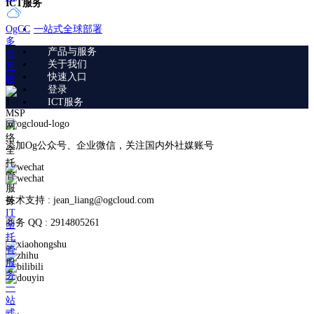
ICT服务
一站式全球部署
OgCC
多
产品与服务
云
关于我们
互
快速入口
联
登录
ICT服务
MSP
网
络
添加Og公众号、企业微信，关注国内外社媒账号
全
托
管
服
技术支持 : jean_liang@ogcloud.com
务
IT
商务 QQ : 2914805261
全
托
管
服
务
一
站
式