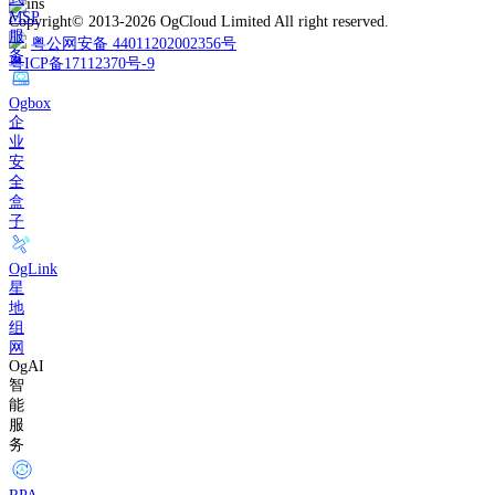
MSP
Copyright© 2013-2026 OgCloud Limited All right reserved.
服
粤公网安备 44011202002356号
务
粤ICP备17112370号-9
Ogbox
企
业
安
全
盒
子
OgLink
星
地
组
网
OgAI
智
能
服
务