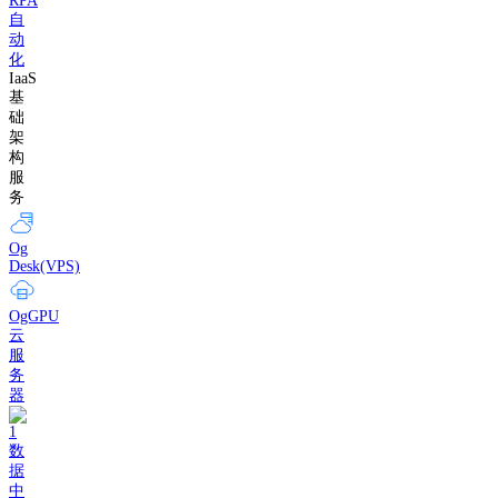
RPA
自
动
化
IaaS
基
础
架
构
服
务
Og
Desk(VPS)
OgGPU
云
服
务
器
数
据
中