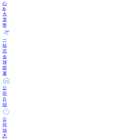
心
&
大
宽
带
一
站
式
全
球
部
署
公
司
介
绍
公
司
动
态