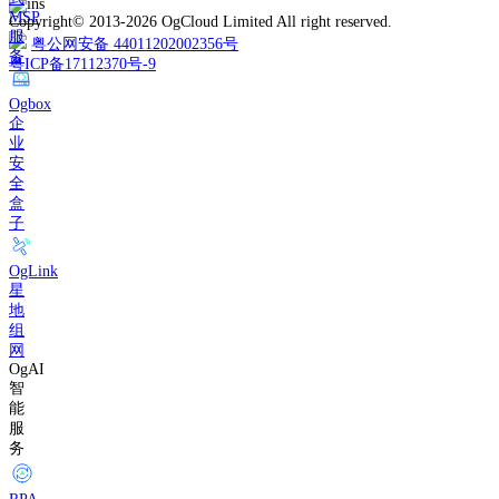
MSP
Copyright© 2013-2026 OgCloud Limited All right reserved.
服
粤公网安备 44011202002356号
务
粤ICP备17112370号-9
Ogbox
企
业
安
全
盒
子
OgLink
星
地
组
网
OgAI
智
能
服
务