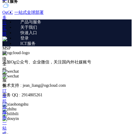
ICT服务
一站式全球部署
OgCC
多
产品与服务
云
关于我们
互
快速入口
联
登录
ICT服务
MSP
网
络
添加Og公众号、企业微信，关注国内外社媒账号
全
托
管
服
技术支持 : jean_liang@ogcloud.com
务
IT
商务 QQ : 2914805261
全
托
管
服
务
一
站
式