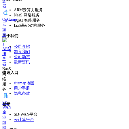
务
器
ARM云算力服务
NaaS 网络服务
OgGame
OgAI 智能服务
云
IaaS基础架构服务
游
戏
关于我们
公司介绍
ARM
加入我们
服
公司动态
务
最新资讯
器
NaaS
快速入口
网
络
sitemap地图
服
用户手册
务
隐私条款
SD-
登录
WAN
企
SD-WAN平台
业
云计算平台
组
网