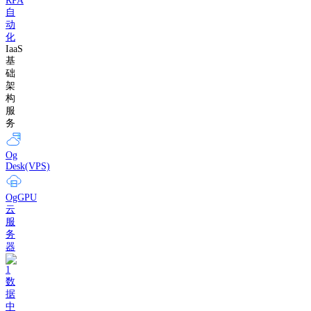
RPA
自
动
化
IaaS
基
础
架
构
服
务
Og
Desk(VPS)
OgGPU
云
服
务
器
数
据
中