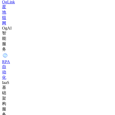
OgLink
星
地
组
网
OgAI
智
能
服
务
RPA
自
动
化
IaaS
基
础
架
构
服
务