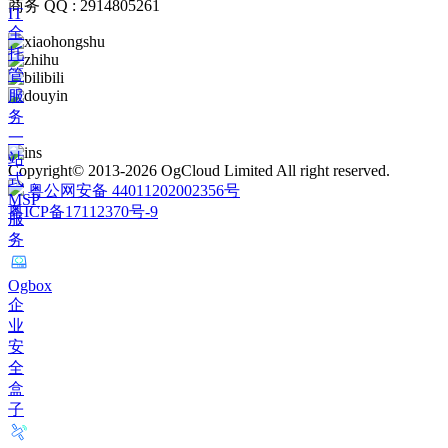
商务 QQ : 2914805261
IT
全
托
管
服
务
一
站
Copyright© 2013-2026 OgCloud Limited All right reserved.
式
粤公网安备 44011202002356号
MSP
粤ICP备17112370号-9
服
务
Ogbox
企
业
安
全
盒
子