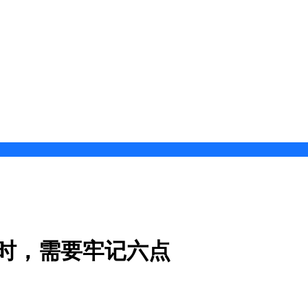
施时，需要牢记六点