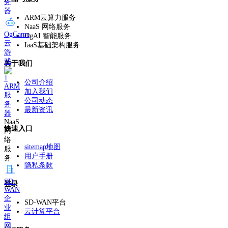
务
器
ARM云算力服务
NaaS 网络服务
OgGame
OgAI 智能服务
云
IaaS基础架构服务
游
戏
关于我们
公司介绍
ARM
加入我们
服
公司动态
务
最新资讯
器
NaaS
快速入口
网
络
sitemap地图
服
用户手册
务
隐私条款
SD-
登录
WAN
企
SD-WAN平台
业
云计算平台
组
网