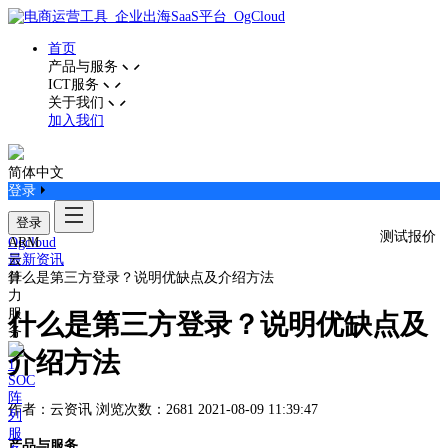
首页
产品与服务
ICT服务
关于我们
加入我们
简体中文
登录
登录
测试报价
ARM
Ogcloud
云
最新资讯
算
什么是第三方登录？说明优缺点及介绍方法
力
服
什么是第三方登录？说明优缺点及
务
介绍方法
SOC
阵
作者：云资讯
浏览次数：2681
2021-08-09 11:39:47
列
服
产品与服务