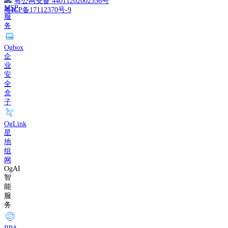
粤公网安备 44011202002356号
MSP
粤ICP备17112370号-9
服
务
Ogbox
企
业
安
全
盒
子
OgLink
星
地
组
网
OgAI
智
能
服
务