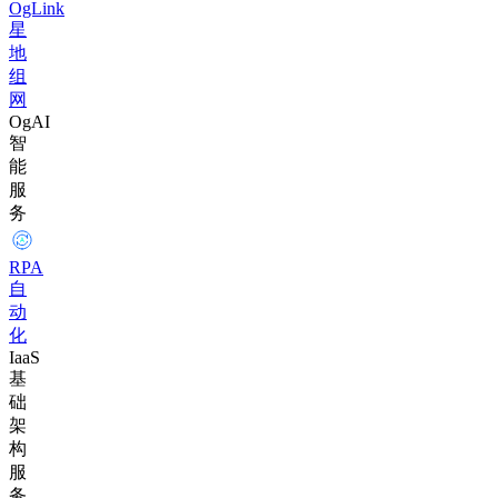
OgLink
星
地
组
网
OgAI
智
能
服
务
RPA
自
动
化
IaaS
基
础
架
构
服
务