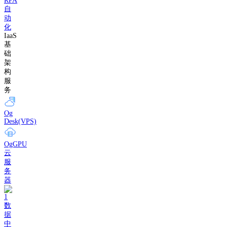
RPA
自
动
化
IaaS
基
础
架
构
服
务
Og
Desk(VPS)
OgGPU
云
服
务
器
数
据
中