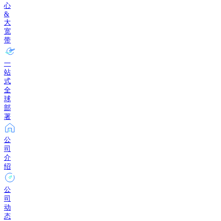
心
&
大
宽
带
一
站
式
全
球
部
署
公
司
介
绍
公
司
动
态