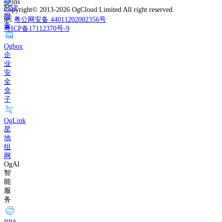
MSP
Copyright© 2013-2026 OgCloud Limited All right reserved.
服
粤公网安备 44011202002356号
务
粤ICP备17112370号-9
Ogbox
企
业
安
全
盒
子
OgLink
星
地
组
网
OgAI
智
能
服
务