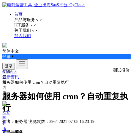
首页
产品与服务
ICT服务
关于我们
加入我们
简体中文
登录
登录
测试报价
ARM
Ogcloud
云
最新资讯
算
服务器如何使用 cron？自动重复执行
力
服
服务器如何使用 cron？自动重复执
务
行
SOC
阵
作者：服务器
浏览次数：2964
2021-07-08 16:23:19
列
服
产品与服务