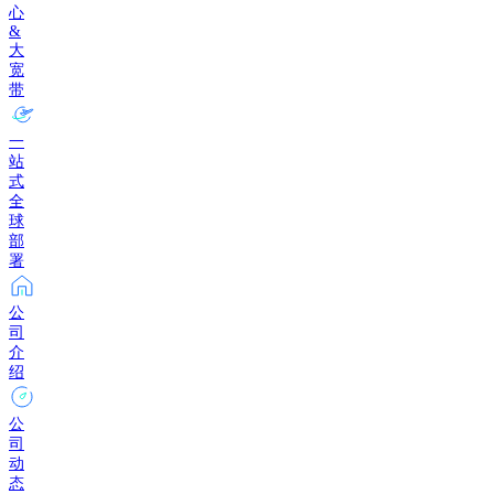
心
&
大
宽
带
一
站
式
全
球
部
署
公
司
介
绍
公
司
动
态