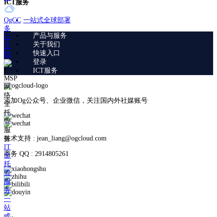
ICT服务
一站式全球部署
OgCC
多
产品与服务
云
关于我们
互
快速入口
联
登录
ICT服务
MSP
网
络
添加Og公众号、企业微信，关注国内外社媒账号
全
托
管
服
技术支持 : jean_liang@ogcloud.com
务
IT
商务 QQ : 2914805261
全
托
管
服
务
一
站
式