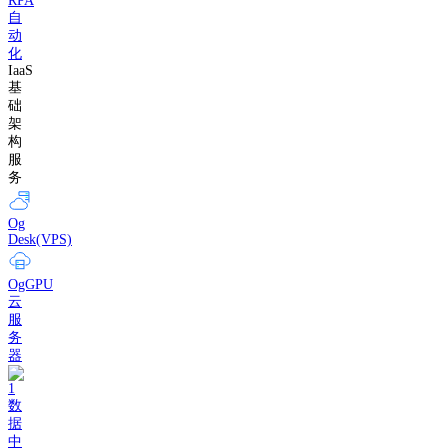
RPA
自
动
化
IaaS
基
础
架
构
服
务
Og
Desk(VPS)
OgGPU
云
服
务
器
数
据
中