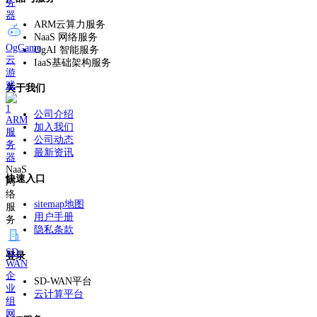
务
器
ARM云算力服务
NaaS 网络服务
OgGame
OgAI 智能服务
云
IaaS基础架构服务
游
戏
关于我们
公司介绍
ARM
加入我们
服
公司动态
务
最新资讯
器
NaaS
快速入口
网
络
sitemap地图
服
用户手册
务
隐私条款
SD-
登录
WAN
企
SD-WAN平台
业
云计算平台
组
网