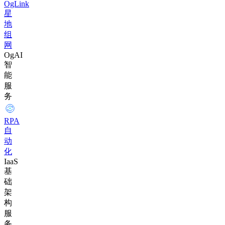
OgLink
星
地
组
网
OgAI
智
能
服
务
RPA
自
动
化
IaaS
基
础
架
构
服
务