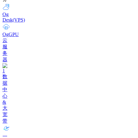
Og
Desk(VPS)
OgGPU
云
服
务
器
数
据
中
心
&
大
宽
带
一