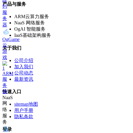
产品与服务
列
服
ARM云算力服务
务
NaaS 网络服务
器
OgAI 智能服务
IaaS基础架构服务
OgGame
云
关于我们
游
戏
公司介绍
加入我们
公司动态
ARM
最新资讯
服
务
器
快速入口
NaaS
网
sitemap地图
络
用户手册
服
隐私条款
务
登录