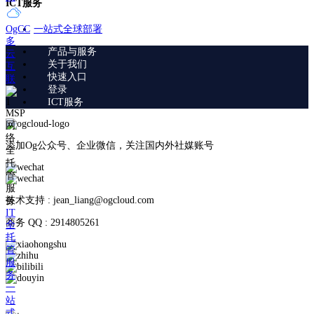
ICT服务
一站式全球部署
OgCC
多
产品与服务
云
关于我们
互
快速入口
联
登录
ICT服务
MSP
网
络
添加Og公众号、企业微信，关注国内外社媒账号
全
托
管
服
技术支持 : jean_liang@ogcloud.com
务
IT
商务 QQ : 2914805261
全
托
管
服
务
一
站
式