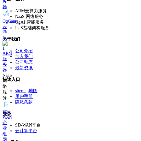
务
器
ARM云算力服务
NaaS 网络服务
OgGame
OgAI 智能服务
云
IaaS基础架构服务
游
戏
关于我们
公司介绍
ARM
加入我们
服
公司动态
务
最新资讯
器
NaaS
快速入口
网
络
sitemap地图
服
用户手册
务
隐私条款
SD-
登录
WAN
企
SD-WAN平台
业
云计算平台
组
网