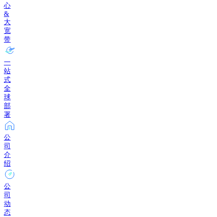
心
&
大
宽
带
一
站
式
全
球
部
署
公
司
介
绍
公
司
动
态