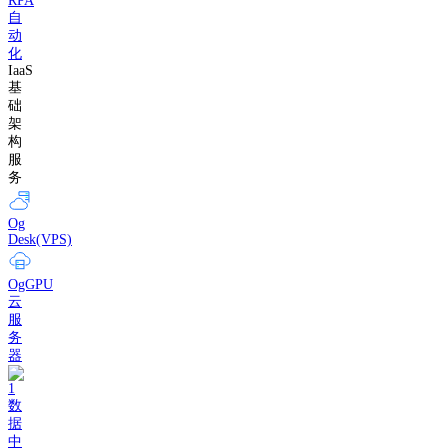
RPA
自
动
化
IaaS
基
础
架
构
服
务
Og
Desk(VPS)
OgGPU
云
服
务
器
数
据
中