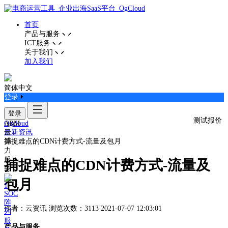
首页
产品与服务
ICT服务
关于我们
加入我们
简体中文
登录
登录
测试报价
ARM
Ogcloud
云
最新资讯
算
捕捉难点的CDN计费方式-流量及包月
力
服
捕捉难点的CDN计费方式-流量及
务
包月
SOC
阵
作者：云资讯
浏览次数：3113
2021-07-07 12:03:01
列
服
产品与服务