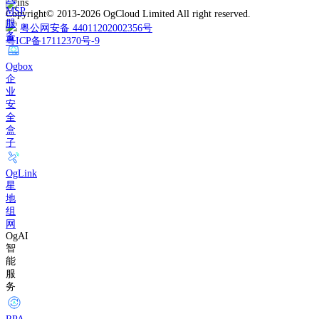
MSP
Copyright© 2013-2026 OgCloud Limited All right reserved.
服
粤公网安备 44011202002356号
务
粤ICP备17112370号-9
Ogbox
企
业
安
全
盒
子
OgLink
星
地
组
网
OgAI
智
能
服
务