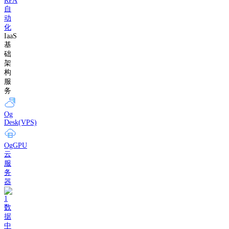
RPA
自
动
化
IaaS
基
础
架
构
服
务
Og
Desk(VPS)
OgGPU
云
服
务
器
数
据
中