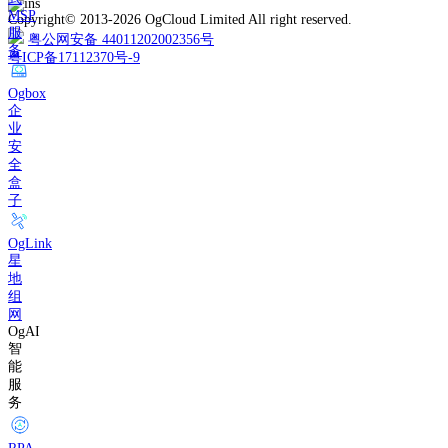
MSP
Copyright© 2013-2026 OgCloud Limited All right reserved.
服
粤公网安备 44011202002356号
务
粤ICP备17112370号-9
Ogbox
企
业
安
全
盒
子
OgLink
星
地
组
网
OgAI
智
能
服
务