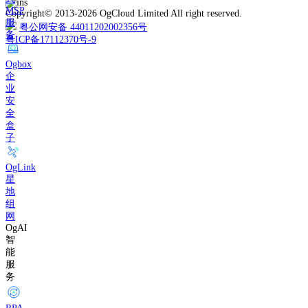
MSP
Copyright© 2013-2026 OgCloud Limited All right reserved.
服
粤公网安备 44011202002356号
务
粤ICP备17112370号-9
Ogbox
企
业
安
全
盒
子
OgLink
星
地
组
网
OgAI
智
能
服
务