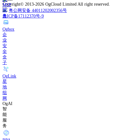
Copyright© 2013-2026 OgCloud Limited All right reserved.
MSP
服
粤公网安备 44011202002356号
务
粤ICP备17112370号-9
Ogbox
企
业
安
全
盒
子
OgLink
星
地
组
网
OgAI
智
能
服
务