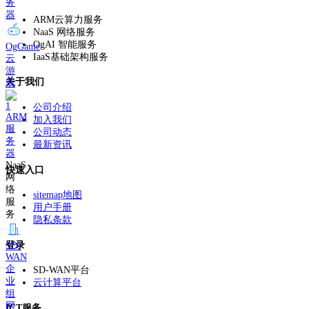
务
器
ARM云算力服务
NaaS 网络服务
OgAI 智能服务
OgGame
IaaS基础架构服务
云
游
关于我们
戏
公司介绍
ARM
加入我们
服
公司动态
务
最新资讯
器
NaaS
快速入口
网
络
sitemap地图
服
用户手册
务
隐私条款
登录
SD-
WAN
企
SD-WAN平台
业
云计算平台
组
网
ICT服务