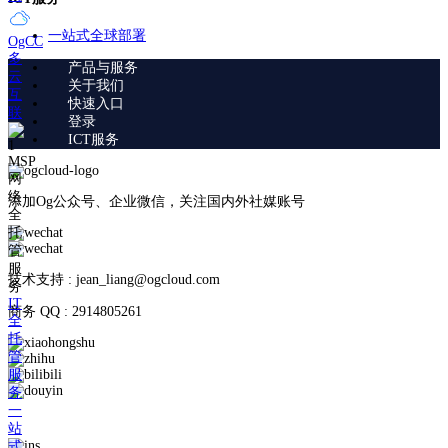
一站式全球部署
OgCC
多
产品与服务
云
关于我们
互
快速入口
联
登录
ICT服务
MSP
网
络
添加Og公众号、企业微信，关注国内外社媒账号
全
托
管
服
技术支持 : jean_liang@ogcloud.com
务
IT
商务 QQ : 2914805261
全
托
管
服
务
一
站
式