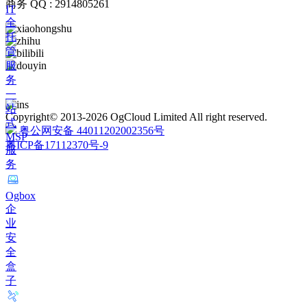
商务 QQ : 2914805261
IT
全
托
管
服
务
一
站
Copyright© 2013-2026 OgCloud Limited All right reserved.
式
粤公网安备 44011202002356号
MSP
粤ICP备17112370号-9
服
务
Ogbox
企
业
安
全
盒
子