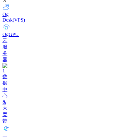
Og
Desk(VPS)
OgGPU
云
服
务
器
数
据
中
心
&
大
宽
带
一