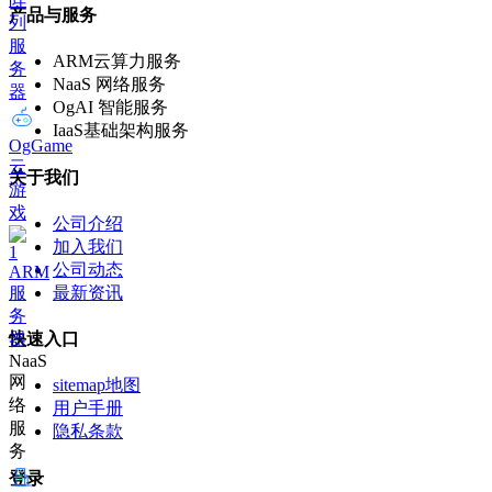
产品与服务
列
服
ARM云算力服务
务
NaaS 网络服务
器
OgAI 智能服务
IaaS基础架构服务
OgGame
云
关于我们
游
戏
公司介绍
加入我们
公司动态
ARM
最新资讯
服
务
器
快速入口
NaaS
网
sitemap地图
络
用户手册
服
隐私条款
务
登录