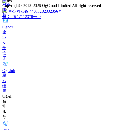
MSP
Copyright© 2013-2026 OgCloud Limited All right reserved.
服
粤公网安备 44011202002356号
务
粤ICP备17112370号-9
Ogbox
企
业
安
全
盒
子
OgLink
星
地
组
网
OgAI
智
能
服
务