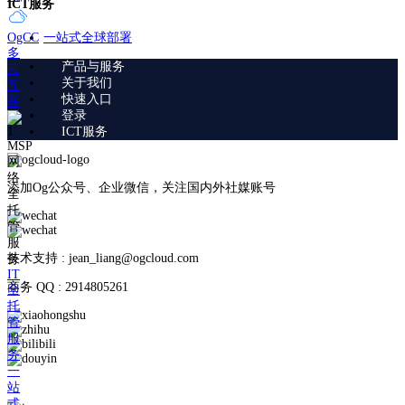
ICT服务
一站式全球部署
OgCC
多
产品与服务
云
关于我们
互
快速入口
联
登录
ICT服务
MSP
网
络
添加Og公众号、企业微信，关注国内外社媒账号
全
托
管
服
技术支持 : jean_liang@ogcloud.com
务
IT
商务 QQ : 2914805261
全
托
管
服
务
一
站
式