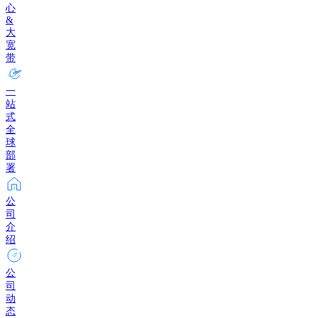
心
&
大
宽
带
一
站
式
全
球
部
署
公
司
介
绍
公
司
动
态