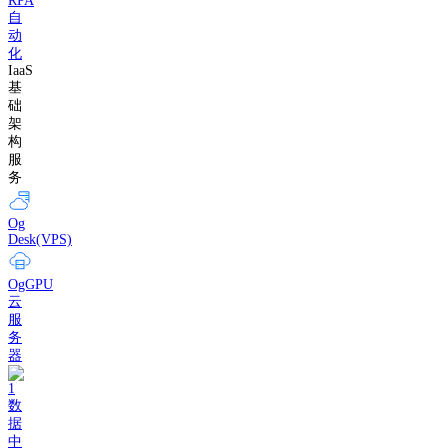
RPA
自
动
化
IaaS
基
础
架
构
服
务
Og
Desk(VPS)
OgGPU
云
服
务
器
数
据
中