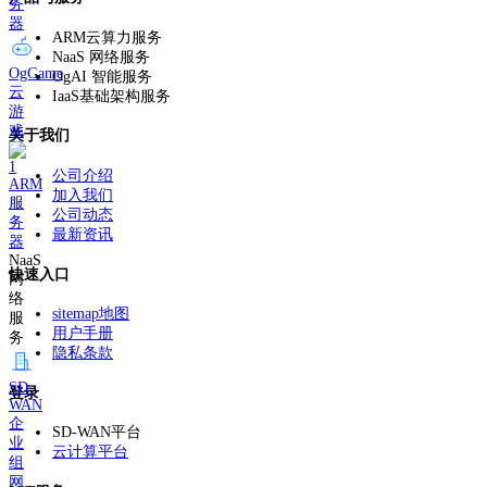
务
器
ARM云算力服务
NaaS 网络服务
OgGame
OgAI 智能服务
云
IaaS基础架构服务
游
戏
关于我们
公司介绍
ARM
加入我们
服
公司动态
务
最新资讯
器
NaaS
快速入口
网
络
sitemap地图
服
用户手册
务
隐私条款
SD-
登录
WAN
企
SD-WAN平台
业
云计算平台
组
网